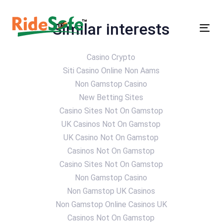
Skip
Skip
links
to
Similar interests
primary
Tog
navigation
nav
Casino Crypto
Skip
Siti Casino Online Non Aams
to
Non Gamstop Casino
content
New Betting Sites
Casino Sites Not On Gamstop
UK Casinos Not On Gamstop
UK Casino Not On Gamstop
Casinos Not On Gamstop
Casino Sites Not On Gamstop
Non Gamstop Casino
Non Gamstop UK Casinos
Non Gamstop Online Casinos UK
Casinos Not On Gamstop