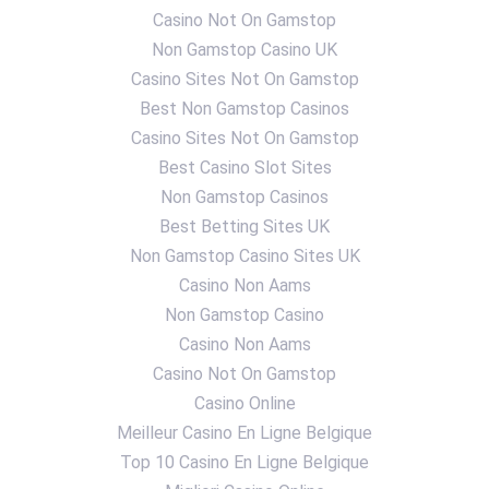
Casino Not On Gamstop
Non Gamstop Casino UK
Casino Sites Not On Gamstop
Best Non Gamstop Casinos
Casino Sites Not On Gamstop
Best Casino Slot Sites
Non Gamstop Casinos
Best Betting Sites UK
Non Gamstop Casino Sites UK
Casino Non Aams
Non Gamstop Casino
Casino Non Aams
Casino Not On Gamstop
Casino Online
Meilleur Casino En Ligne Belgique
Top 10 Casino En Ligne Belgique